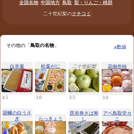
全国名物
中国地方
鳥取
梨・りんご・桃群
二十世紀梨の
クチコミ
その他の「
鳥取の名物
」
※数値
白羊羹
松葉がに
二十世紀梨
花御所柿
4.5
3.0
3.5
3.0
因幡の白うさ
昆布巻さば寿
アベ鳥取堂カ
ぎ
らっきょう
し
ニ