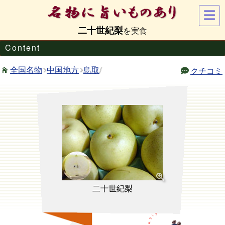
☰
二十世紀梨
Content
中国地方
鳥取
/
全国名物
クチコミ
二十世紀梨