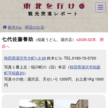
☰
観光突進レポート
閉店のお店
観光Top
七代佐藤養助
（稲庭うどん、湯沢店）
※2026.02末、閉
店へ
秋田県湯沢市大町1-2-26
鈴木ビル
TEL.0183-72-5720
写真１番上左：稲川町の（旧）本店（
秋田県湯沢市稲庭
町字稲庭20
）
写真その他：湯沢店、天せいろ 1200円、お土産1Kg 1500
円