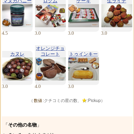
マヌカハニー
ロクム
ケーキ
生ライチ
4.5
3.0
3.0
3.0
オレンジチョ
カヌレ
コレート
トゥインキー
3.0
4.0
3.0
（
:クチコミの星の数、
:Pickup）
数値
その他の名物