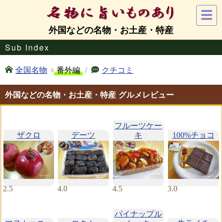
☰
外国などの名物・お土産・特産
Sub Index
番外編
/
全国名物
クチコミ
外国などの名物・お土産・特産 グルメレビュー
フルーツケー
ザクロ
デーツ
キ
100%チョコ
2.5
4.0
4.5
3.0
パイナップル