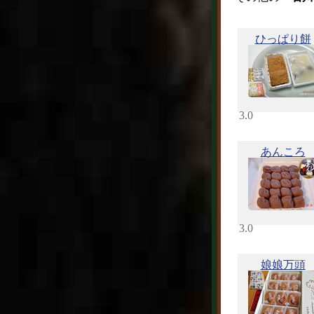
ひっぱり餅
3.0
あんころ
3.0
娘娘万頭