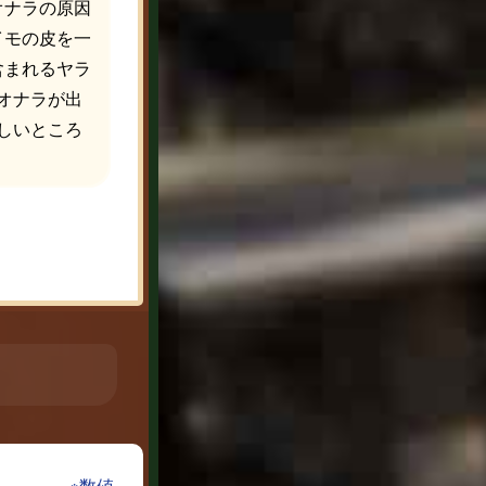
オナラの原因
イモの皮を一
含まれるヤラ
オナラが出
しいところ
※数値