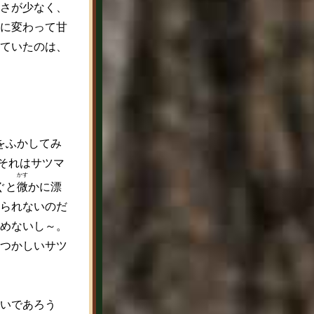
さが少なく、
に変わって甘
ていたのは、
をふかしてみ
それはサツマ
かす
ぐと
微
か
に漂
られないのだ
めないし～。
つかしいサツ
いであろう