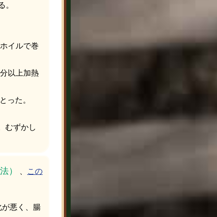
る。
ホイルで巻
0分以上加熱
っとった。
い。むずかし
法）
、
この
が悪く、腸