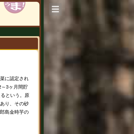
☰
菜に認定され
2～3ヶ月間貯
えるという。原
あり、その砂
郎島金時芋の