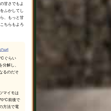
の甘さでもよ
をふかしてし
ら、もっと甘
こちらもよろ
のurl
0℃ぐらい
を分解し、
なるのだそ
ツマイモは
70℃前後で
の方法で電