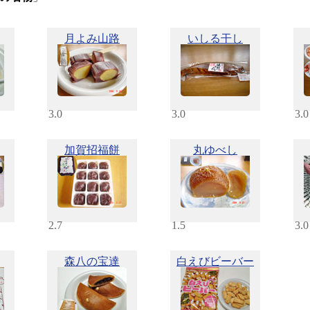
月よみ山路
いしる干し
3.0
3.0
3.0
加賀招福餅
丸ゆべし
2.7
1.5
3.0
森八の宝達
白えびビーバー