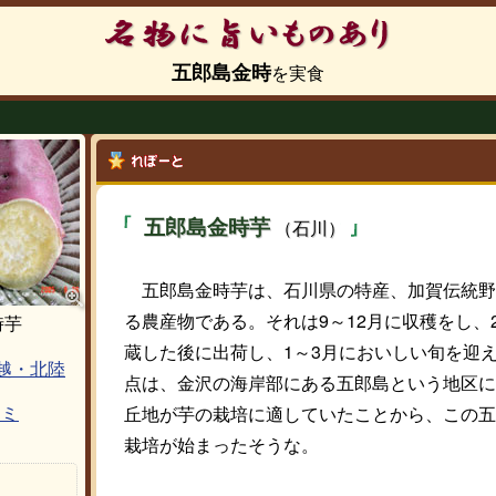
五郎島金時
五郎島金時芋
（石川）
五郎島金時芋は、石川県の特産、加賀伝統野
る農産物である。それは9～12月に収穫をし、
時芋
蔵した後に出荷し、1～3月においしい旬を迎
越・北陸
点は、金沢の海岸部にある五郎島という地区に
丘地が芋の栽培に適していたことから、この五
コミ
栽培が始まったそうな。