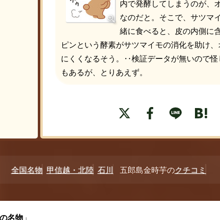
内で発酵してしまうのが、
なのだと。そこで、サツマ
緒に食べると、皮の内側に
ピンという酵素がサツマイモの消化を助け、
にくくなるそう。‥検証データが無いので怪
もあるが、とりあえず。
全国名物
甲信越・北陸
石川
五郎島金時芋の
クチコミ
の名物
」