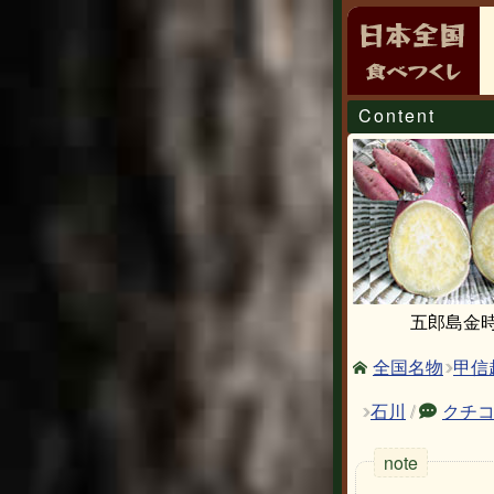
Content
五郎島金
甲信
全国名物
石川
/
クチ