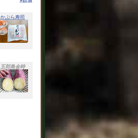
かぶら寿司
五郎島金時