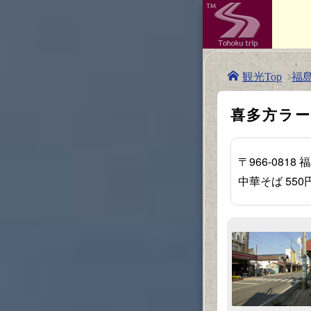
福
観光Top
喜多方ラ
〒966-0818
中華そば 55