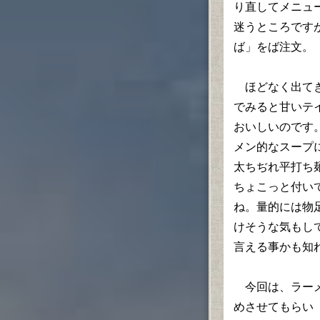
り直してメニュ
迷うところです
ば」をば注文。
ほどなく出てき
でみると甘いテ
おいしいのです
メン的なスープ
太ちぢれ平打ち
ちょこっと付い
ね。量的には物
けそうな気もし
言える事かも知
今回は、ラーメ
めさせてもらい