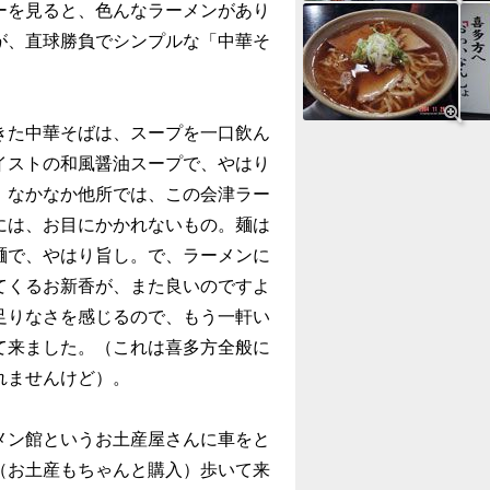
ーを見ると、色んなラーメンがあり
が、直球勝負でシンプルな「中華そ
た中華そばは、スープを一口飲ん
イストの和風醤油スープで、やはり
。なかなか他所では、この会津ラー
には、お目にかかれないもの。麺は
麺で、やはり旨し。で、ラーメンに
てくるお新香が、また良いのですよ
足りなさを感じるので、もう一軒い
て来ました。（これは喜多方全般に
れませんけど）。
ン館というお土産屋さんに車をと
（お土産もちゃんと購入）歩いて来