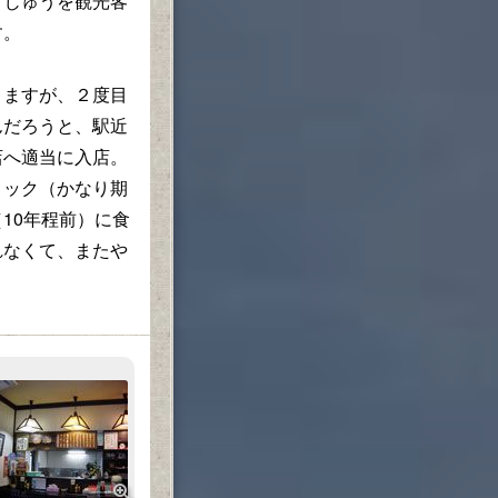
町じゅうを観光客
す。
ますが、２度目
んだろうと、駅近
店へ適当に入店。
ョック（かなり期
10年程前）に食
れなくて、またや