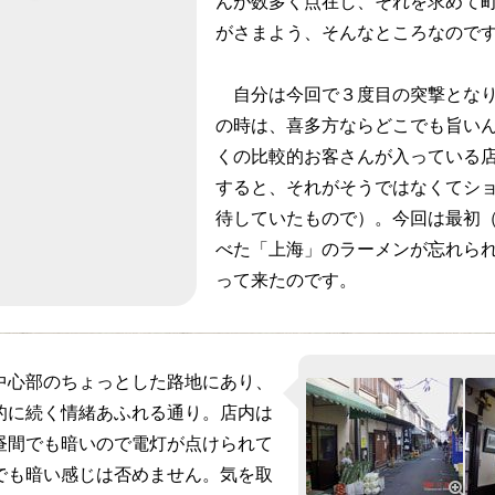
んが数多く点在し、それを求めて
がさまよう、そんなところなので
自分は今回で３度目の突撃となり
の時は、喜多方ならどこでも旨い
くの比較的お客さんが入っている
すると、それがそうではなくてシ
待していたもので）。今回は最初（
べた「上海」のラーメンが忘れら
って来たのです。
心部のちょっとした路地にあり、
的に続く情緒あふれる通り。店内は
昼間でも暗いので電灯が点けられて
でも暗い感じは否めません。気を取