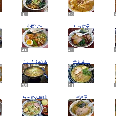
小西食堂
とら食堂
もちもちの木
金丸本店
ら～めん白山
伊達屋