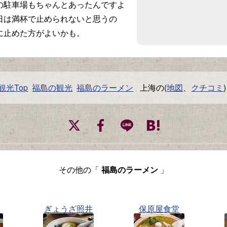
の駐車場もちゃんとあったんですよ
日は満杯で止められないと思うの
に止めた方がよいかも。
観光Top
福島の観光
福島のラーメン
上海の(
地図
、
クチコミ
)
その他の「
福島のラーメン
」
ぎょうざ照井
保原屋食堂