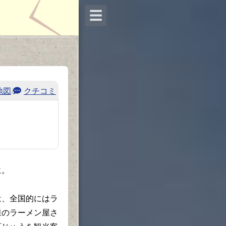
☰
地図
/
クチコミ
に。
、全国的にはラ
様のラーメン屋さ