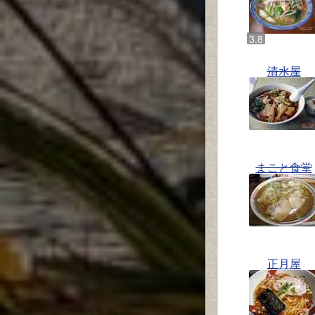
清水屋
まこと食堂
正月屋