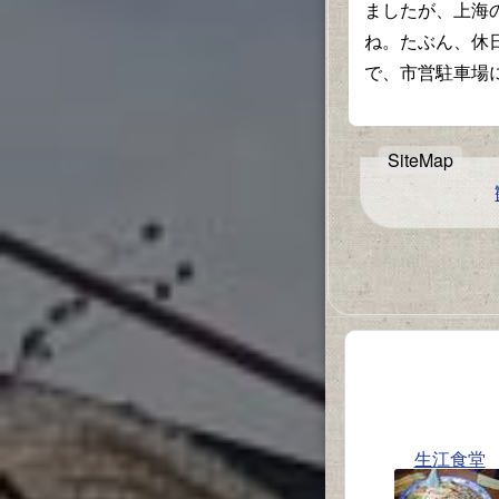
ましたが、上海
ね。たぶん、休
で、市営駐車場
生江食堂