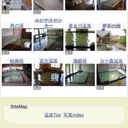
ルビナスセン
寿の湯
ター
黄金川温泉
夢実の国
追分温泉
松原荘
茂庭荘
台ケ森温泉
温泉Top
写真index