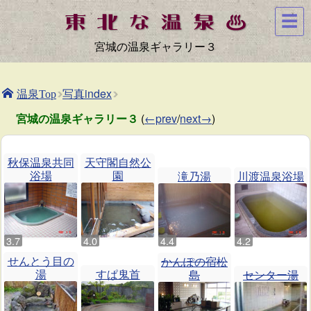
☰
宮城の温泉ギャラリー３
写真index
温泉Top
宮城の温泉ギャラリー３
(
←prev
/
next→
)
秋保温泉共同
天守閣自然公
浴場
園
滝乃湯
川渡温泉浴場
せんとう目の
かんぽの宿松
湯
すぱ鬼首
島
センター湯