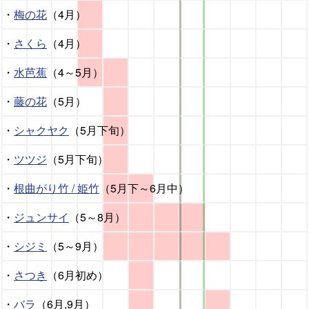
・
梅の花
（4月）
・
さくら
（4月）
・
水芭蕉
（4～5月）
・
藤の花
（5月）
・
シャクヤク
（5月下旬）
・
ツツジ
（5月下旬）
・
根曲がり竹 / 姫竹
（5月下～6月中）
・
ジュンサイ
（5～8月）
・
シジミ
（5～9月）
・
さつき
（6月初め）
・
バラ
（6月,9月）