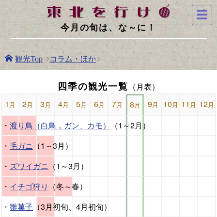
☰
今月の旬は、な～に！
コラム・ほか
観光Top
四季の観光一覧
（月表）
・
渡り鳥（白鳥，ガン、カモ）
（1～2月）
・
毛ガニ
（1～3月）
・
ズワイガニ
（1～3月）
・
イチゴ狩り
（冬～春）
・
雛菓子
（3月初旬、4月初旬）