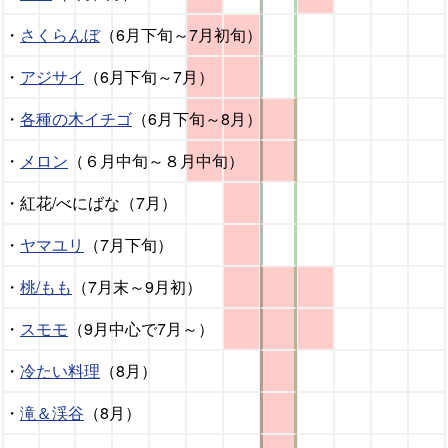
・
さくらんぼ
（6月下旬～7月初旬）
・
アジサイ
（6月下旬～7月）
・
各種の木イチゴ
（6月下旬～8月）
・
メロン
（６月中旬～８月中旬）
・紅花/べにばな（7月）
・
ヤマユリ
（7月下旬）
・
桃/もも
（7月末～9月初）
・
スモモ
（9月中心で7月～）
・
冷たい料理
（8月）
・
滝＆渓谷
（8月）