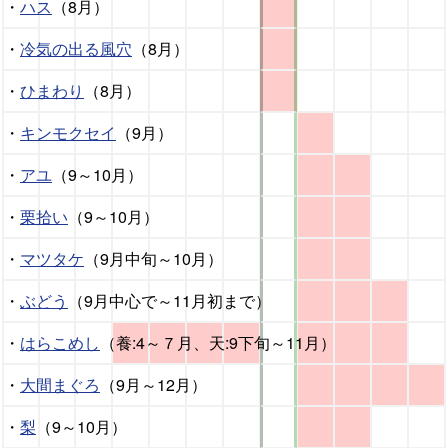
・
ハス
（8月）
・
冷気の出る風穴
（8月）
・
ひまわり
（8月）
・
キンモクセイ
（9月）
・
アユ
（9～10月）
・
栗拾い
（9～10月）
・
マツタケ
（9月中旬～10月）
・
ぶどう
（9月中心で～11月初まで）
・
はらこめし
（養:4～７月、天:9下旬～11月）
・
大間まぐろ
（9月～12月）
・
梨
（9～10月）