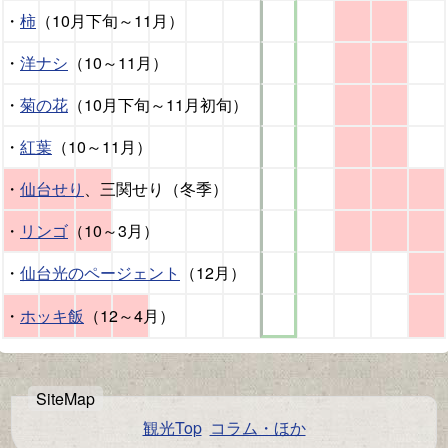
・
柿
（10月下旬～11月）
・
洋ナシ
（10～11月）
・
菊の花
（10月下旬～11月初旬）
・
紅葉
（10～11月）
・
仙台せり
、三関せり（冬季）
・
リンゴ
（10～3月）
・
仙台光のページェント
（12月）
・
ホッキ飯
（12～4月）
観光Top
コラム・ほか