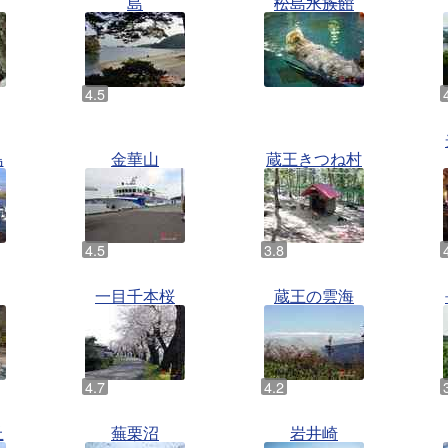
島
松島水族館
鳥
金華山
蔵王きつね村
一目千本桜
蔵王の雲海
丘
蕪栗沼
岩井崎