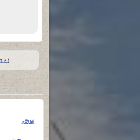
コミ
)
※数値