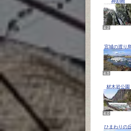
神割崎
宮城の渡り
材木岩公園
ひまわりの