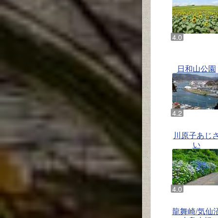
日和山公園
川原子あじ
い
龍舞崎/気仙