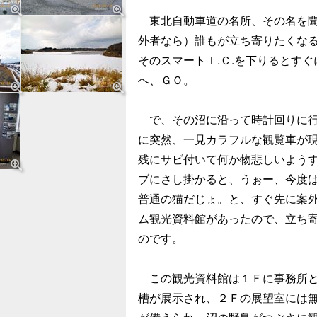
東北自動車道の名所、その名を聞
外者なら）誰もが立ち寄りたくなる
そのスマートＩ.Ｃ.を下りるとす
へ、ＧＯ。
で、その沼に沿って時計回りに行
に突然、一見カラフルな観覧車が
残にサビ付いて何か物悲しいよう
ブにさし掛かると、うぉー、今度は
普通の猫だじょ。と、すぐ先に案
ム観光資料館があったので、立ち
のです。
この観光資料館は１Ｆに事務所と
槽が展示され、２Ｆの展望室には