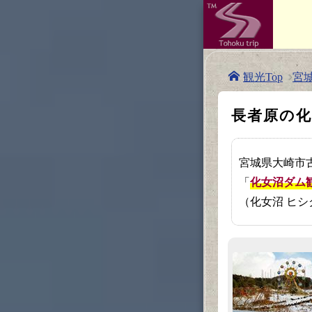
宮
観光Top
長者原の
宮城県大崎市古
「
化女沼ダム
（化女沼 ヒシ