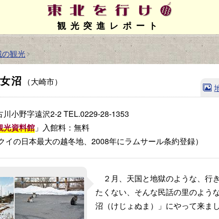
観光突進レポート
城の観光
化女沼
（大崎市）
川小野字遠沢2-2
TEL.0229-28-1353
観光資料館
」入館料：無料
クイの日本最大の越冬地、2008年にラムサール条約登録）
２月、天国と地獄のような、行き
たくない、そんな民話の里のよう
沼（けじょぬま）」にやって来ま