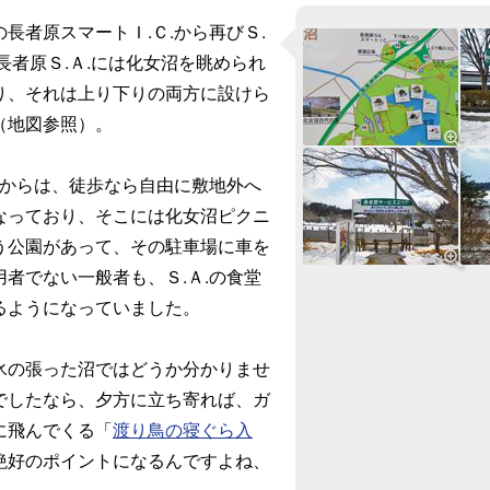
長者原スマートＩ.Ｃ.から再びＳ.
長者原Ｓ.Ａ.には化女沼を眺められ
り、それは上り下りの両方に設けら
（地図参照）。
.からは、徒歩なら自由に敷地外へ
なっており、そこには化女沼ピクニ
う公園があって、その駐車場に車を
者でない一般者も、Ｓ.Ａ.の食堂
るようになっていました。
の張った沼ではどうか分かりませ
でしたなら、夕方に立ち寄れば、ガ
に飛んでくる「
渡り鳥の寝ぐら入
絶好のポイントになるんですよね、