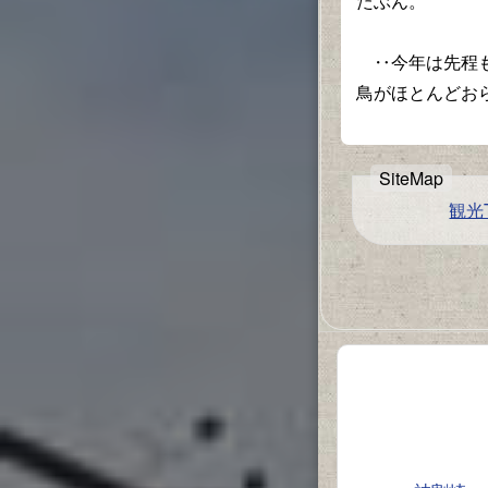
たぶん。
‥今年は先程も
鳥がほとんどお
観光T