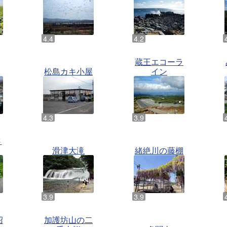
蔵王エコーラ
松島カキ小屋
イン
さ
滑津大滝
緒絶川の藤棚
沼
加護坊山の二