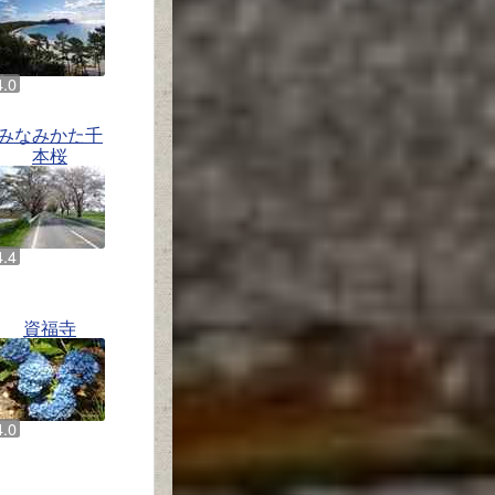
みなみかた千
本桜
資福寺