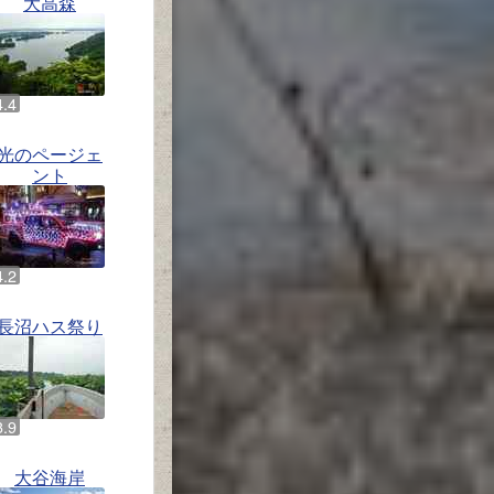
大高森
光のページェ
ント
長沼ハス祭り
大谷海岸