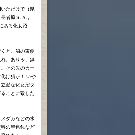
いただけで（県
長者原Ｓ.Ａ.。
ぐにある化女沼
くと、沼の東側
現れ。ありゃ、無
す。その先のカー
化け猫が！ いや
外立派な化女沼ダ
寄ることに致した
メダカなどの水
無料の望遠鏡など