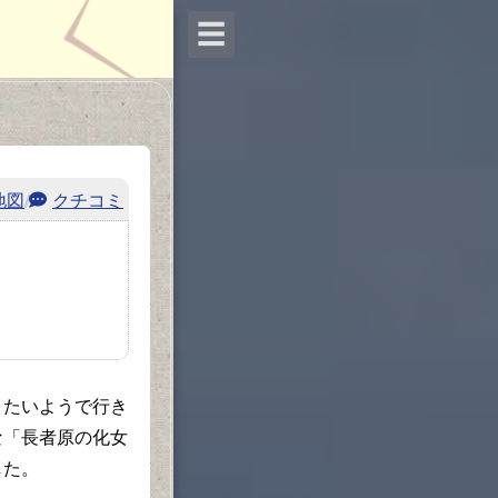
☰
地図
/
クチコミ
たいようで行き
な「長者原の化女
した。