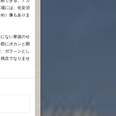
観察できる、アカ
車場には、化女沼
ひめ）像もありま
にない寒波のせ
心部にポカンと開
で、ガラ～ンとし
、残念でなりませ