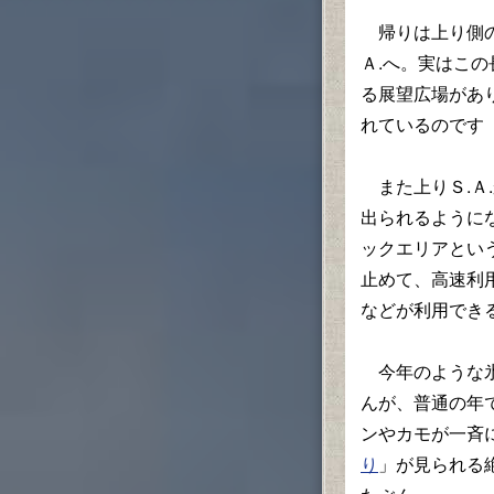
帰りは上り側の
Ａ.へ。実はこの
る展望広場があ
れているのです
また上りＳ.Ａ
出られるように
ックエリアとい
止めて、高速利用
などが利用でき
今年のような氷
んが、普通の年
ンやカモが一斉
り
」が見られる