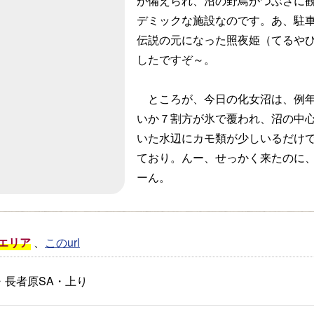
が備えられ、沼の野鳥がつぶさに
デミックな施設なのです。あ、駐
伝説の元になった照夜姫（てるや
したですぞ～。
ところが、今日の化女沼は、例年
いか７割方が氷で覆われ、沼の中
いた水辺にカモ類が少しいるだけ
ており。んー、せっかく来たのに
ーん。
エリア
、
このurl
・長者原SA・上り