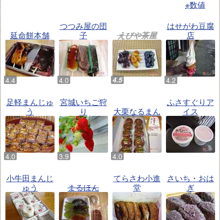
※数値
つつみ屋の団
はせがわ豆腐
延命餅本舗
子
えびや茶屋
店
足軽まんじゅ
宮城いちご狩
ふさすぐりア
う
り
大栗なるまん
イス
小牛田まんじ
てらさわ小進
さいち・おは
ゅう
まるほん
堂
ぎ