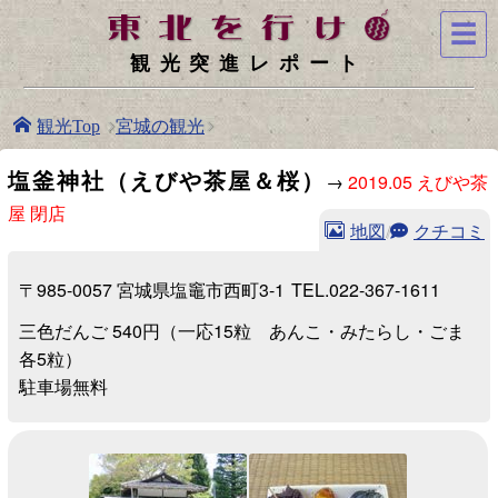
☰
観光突進レポート
宮城の観光
観光Top
塩釜神社（えびや茶屋＆桜）
→
2019.05 えびや茶
屋 閉店
地図
/
クチコミ
〒985-0057 宮城県塩竈市西町3-1
TEL.022-367-1611
三色だんご 540円（一応15粒 あんこ・みたらし・ごま
各5粒）
駐車場無料