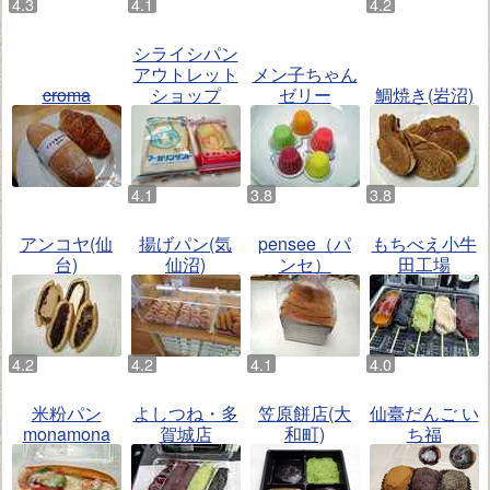
シライシパン
アウトレット
メン子ちゃん
croma
ショップ
ゼリー
鯛焼き(岩沼)
アンコヤ(仙
揚げパン(気
pensee（パ
もちべえ小牛
台)
仙沼)
ンセ）
田工場
米粉パン
よしつね・多
笠原餅店(大
仙臺だんご い
monamona
賀城店
和町)
ち福