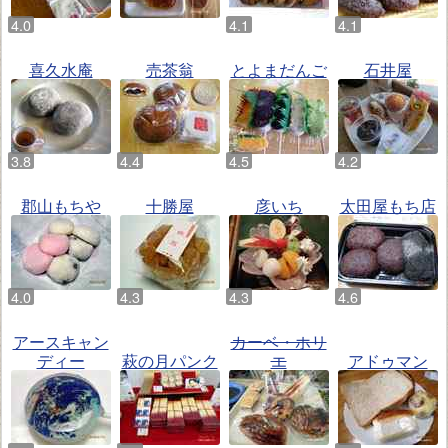
喜久水庵
売茶翁
とよまだんご
石井屋
郡山もちや
十勝屋
彦いち
太田屋もち店
アースキャン
カーベ・ホリ
ディー
萩の月パンク
エ
アドゥマン