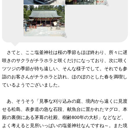
さてと、ここ塩釜神社は桜の季節もほぼ終わり、所々に遅
咲きのサクラがチラホラと咲くだけになっており、次に咲く
ツツジの季節が待ち遠しい、そんな様子でして。それでも参
詣のお客さんがチラホラと訪れ、ほのぼのとした春を満喫し
ているようでございました。
あ、そうそう「見事な刈り込みの庭、境内から遠くに見渡
せる松島、表参道の急な石段、献魚台に置かれたマグロ、本
殿の裏側にある茅葺の社殿、樹齢800年の大杉」などなど、
よく考えると見所いっぱいの塩釜神社なんですね～。また境